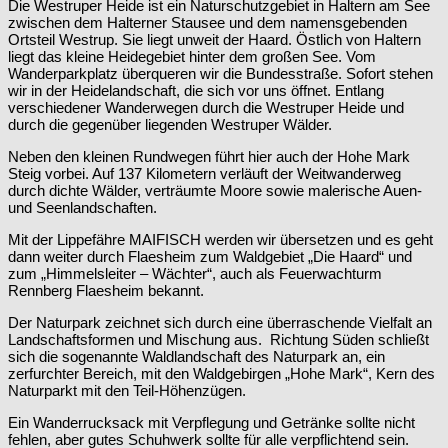
Die Westruper Heide ist ein Naturschutzgebiet in Haltern am See
zwischen dem Halterner Stausee und dem namensgebenden
Ortsteil Westrup. Sie liegt unweit der Haard. Östlich von Haltern
liegt das kleine Heidegebiet hinter dem großen See. Vom
Wanderparkplatz überqueren wir die Bundesstraße. Sofort stehen
wir in der Heidelandschaft, die sich vor uns öffnet. Entlang
verschiedener Wanderwegen durch die Westruper Heide und
durch die gegenüber liegenden Westruper Wälder.
Neben den kleinen Rundwegen führt hier auch der Hohe Mark
Steig vorbei. Auf 137 Kilometern verläuft der Weitwanderweg
durch dichte Wälder, verträumte Moore sowie malerische Auen-
und Seenlandschaften.
Mit der Lippefähre MAIFISCH werden wir übersetzen und es geht
dann weiter durch Flaesheim zum Waldgebiet „Die Haard“ und
zum „Himmelsleiter – Wächter“, auch als Feuerwachturm
Rennberg Flaesheim bekannt.
Der Naturpark zeichnet sich durch eine überraschende Vielfalt an
Landschaftsformen und Mischung aus. Richtung Süden schließt
sich die sogenannte Waldlandschaft des Naturpark an, ein
zerfurchter Bereich, mit den Waldgebirgen „Hohe Mark“, Kern des
Naturparkt mit den Teil-Höhenzügen.
Ein Wanderrucksack mit Verpflegung und Getränke sollte nicht
fehlen, aber gutes Schuhwerk sollte für alle verpflichtend sein.