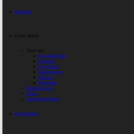
Handball
Unser Verein
Über uns
Geschäftsstelle
Vorstand
Geschichte
Trainingsorte
Satzung
Mitglieder
Mitgliedschaft
Preise
Anmeldeformular
Übungsleiter