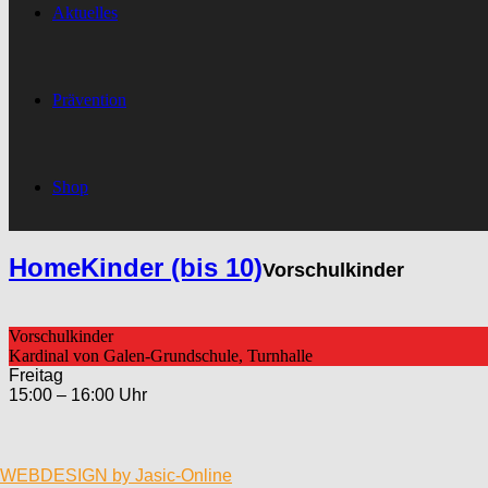
Aktuelles
Prävention
Shop
Home
Kinder (bis 10)
Vorschulkinder
Vorschulkinder
Kardinal von Galen-Grundschule, Turnhalle
Freitag
15:00 – 16:00 Uhr
WEBDESIGN by Jasic-Online