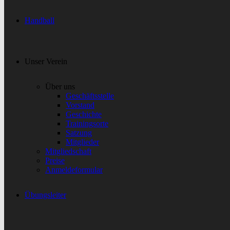
Handball
Unser Verein
Über uns
Geschäftsstelle
Vorstand
Geschichte
Trainingsorte
Satzung
Mitglieder
Mitgliedschaft
Preise
Anmeldeformular
Übungsleiter